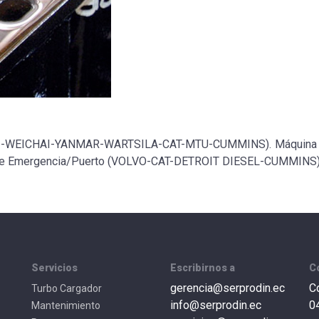
I-WEICHAI-YANMAR-WARTSILA-CAT-MTU-CUMMINS). Máquina 
e Emergencia/Puerto (VOLVO-CAT-DETROIT DIESEL-CUMMINS
Servicios
Escribirnos a
C
gerencia@serprodin.ec
C
Turbo Cargador
info@serprodin.ec
0
Mantenimiento